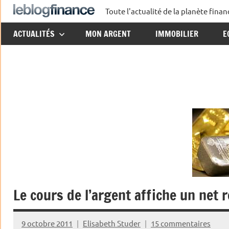
Aller
Toute l'actualité de la planète fin
Le
au
ACTUALITÉS
MON ARGENT
IMMOBILIER
E
contenu
Blog
Finance
Le cours de l’argent affiche un net 
9 octobre 2011
Elisabeth Studer
15 commentaires