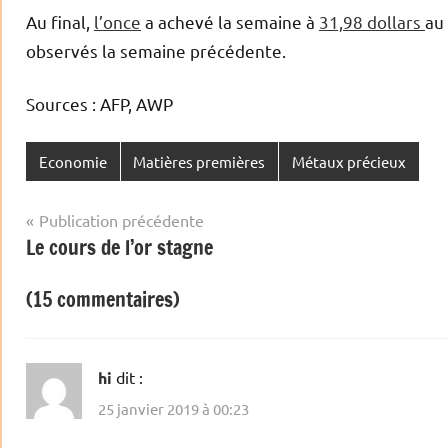
Au final,
l’once
a achevé la semaine à
31,98 dollars
au
observés la semaine précédente.
Sources : AFP, AWP
Economie
Matières premières
Métaux précieux
Navigation
Publication précédente
Le cours de l’or stagne
de
l’article
(15 commentaires)
hi
dit :
25 janvier 2019 à 00:23