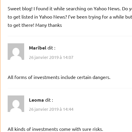
Sweet blog! I found it while searching on Yahoo News. Do 
to get listed in Yahoo News? I’ve been trying for a while bu
to get there! Many thanks
Maribel
dit :
26 janvier 2019 à 14:07
All forms of investments include certain dangers.
Leoma
dit :
26 janvier 2019 à 14:44
All kinds of investments come with sure risks.