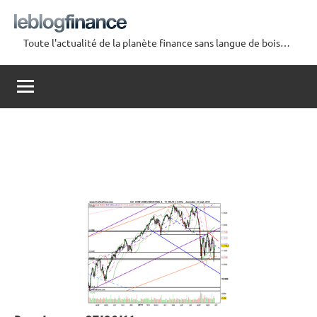
Aller
au
Toute l'actualité de la planète finance sans langue de bois…
contenu
Le
Blog
Finance