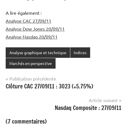
A lire également :
Analyse CAC 27/09/11
Analyse Dow Jones 20/09/11
Analyse Nasdaq 20/09/11
Analyse graphique et technique
Indices
Marchés en perspective
Navigation
Publication précédente
Clôture CAC 27/09/11 : 3023 (+5.75%)
de
l’article
Article suivant
Nasdaq Composite : 27/09/11
(7 commentaires)