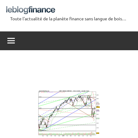
Aller
au
Toute l'actualité de la planète finance sans langue de bois…
contenu
Le
Blog
Finance