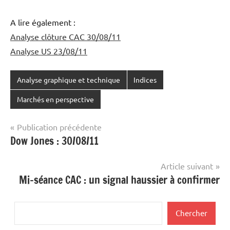
A lire également :
Analyse clôture CAC 30/08/11
Analyse US 23/08/11
Analyse graphique et technique
Indices
Marchés en perspective
Navigation
Publication précédente
Dow Jones : 30/08/11
de
l’article
Article suivant
Mi-séance CAC : un signal haussier à confirmer
Rechercher
Chercher