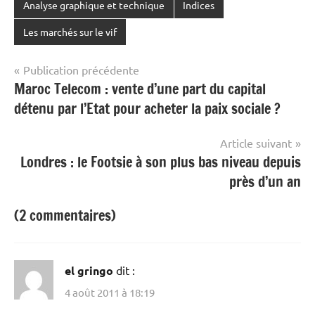
Analyse graphique et technique
Indices
Les marchés sur le vif
Navigation
Publication précédente
Maroc Telecom : vente d’une part du capital
de
détenu par l’Etat pour acheter la paix sociale ?
l’article
Article suivant
Londres : le Footsie à son plus bas niveau depuis
près d’un an
(2 commentaires)
el gringo
dit :
4 août 2011 à 18:19