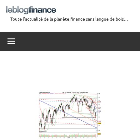
Aller
au
Toute l'actualité de la planète finance sans langue de bois…
contenu
Le
Blog
Finance