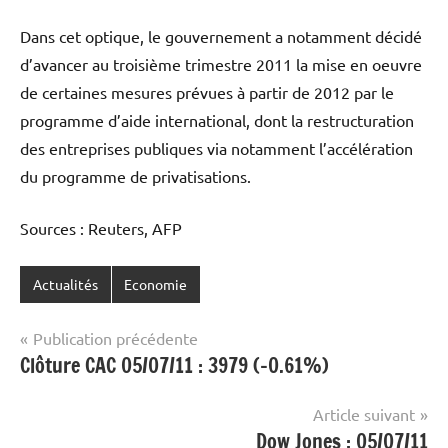
Dans cet optique, le gouvernement a notamment décidé
d’avancer au troisième trimestre 2011 la mise en oeuvre
de certaines mesures prévues à partir de 2012 par le
programme d’aide international, dont la restructuration
des entreprises publiques via notamment l’accélération
du programme de privatisations.
Sources : Reuters, AFP
Actualités
Economie
Navigation
Publication précédente
Clôture CAC 05/07/11 : 3979 (-0.61%)
de
l’article
Article suivant
Dow Jones : 05/07/11