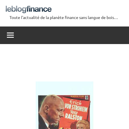
Aller
au
Toute l'actualité de la planète finance sans langue de bois…
contenu
Le
Blog
Finance