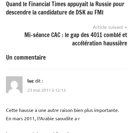
Quand le Financial Times appuyait la Russie pour
de
descendre la candidature de DSK au FMI
l’article
Article suivant
Mi-séance CAC : le gap des 4011 comblé et
accélération haussière
Un commentaire
luc
dit :
23 mai 2011 à 12:13
Cette hausse a une autre raison bien plus importante.
En mars 2011, l?Arabie saoudite a r