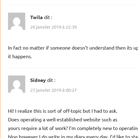
Twila
dit :
26 janvier 2019 à 22:39
In fact no matter if someone doesn’t understand then its up
it happens.
Sidney
dit :
27 janvier 2019 à 00:27
Hi! I realize this is sort of off-topic but I had to ask.
Does operating a well-established website such as
yours require a lot of work? I’m completely new to operatin
blog however I do write in my diary every day. I’d like to sta