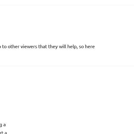
 to other viewers that they will help, so here
g a
rt a