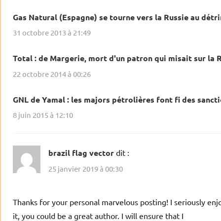
Gas Natural (Espagne) se tourne vers la Russie au détri
31 octobre 2013 à 21:49
Total : de Margerie, mort d'un patron qui misait sur la 
22 octobre 2014 à 00:26
GNL de Yamal : les majors pétrolières font fi des sanc
8 juin 2015 à 12:10
brazil flag vector
dit :
25 janvier 2019 à 00:30
Thanks for your personal marvelous posting! I seriously en
it, you could be a great author. I will ensure that I