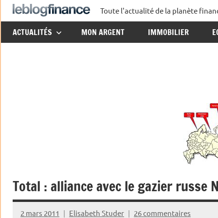
Aller
Toute l'actualité de la planète fin
Le
au
ACTUALITÉS
MON ARGENT
IMMOBILIER
E
contenu
Blog
Finance
Total : alliance avec le gazier russe 
2 mars 2011
Elisabeth Studer
26 commentaires