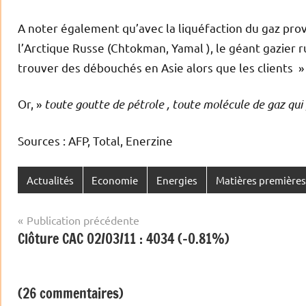
A noter également qu’avec la liquéfaction du gaz pro
l’Arctique Russe (Chtokman, Yamal ), le géant gazier 
trouver des débouchés en Asie alors que les clients »
Or, »
toute goutte de pétrole , toute molécule de gaz qui p
Sources : AFP, Total, Enerzine
Actualités
Economie
Energies
Matières premières
Navigation
Publication précédente
Clôture CAC 02/03/11 : 4034 (-0.81%)
de
l’article
(26 commentaires)