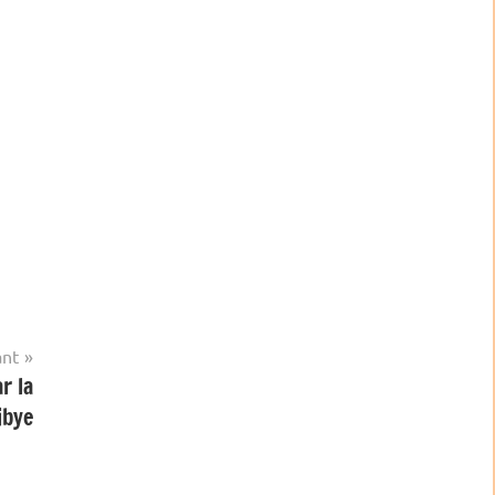
ant
r la
ibye