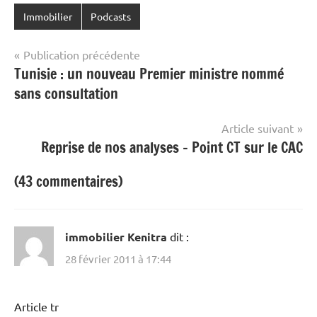
Immobilier
Podcasts
Navigation
Publication précédente
Tunisie : un nouveau Premier ministre nommé
de
sans consultation
l’article
Article suivant
Reprise de nos analyses – Point CT sur le CAC
(43 commentaires)
immobilier Kenitra
dit :
28 février 2011 à 17:44
Article tr