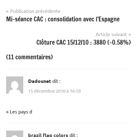
Navigation
Publication précédente
Mi-séance CAC : consolidation avec l’Espagne
de
l’article
Article suivant
Clôture CAC 15/12/10 : 3880 (-0.58%)
(11 commentaires)
Dadounet
dit :
15 décembre 2010 à 16:59
« Les pays d
brazil flag colors
dit :