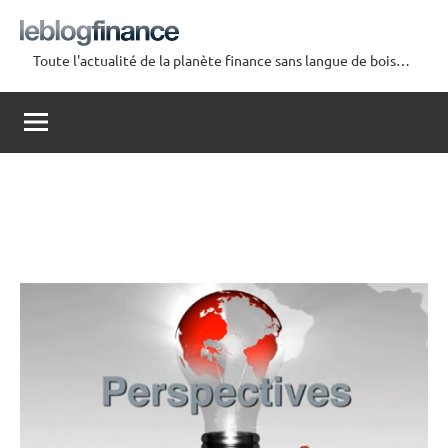
Aller
au
Toute l'actualité de la planète finance sans langue de bois…
contenu
Le
Blog
Finance