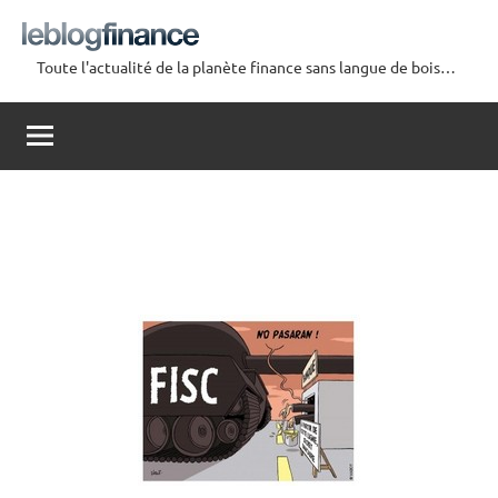
Aller
au
Toute l'actualité de la planète finance sans langue de bois…
contenu
Le
Blog
Finance