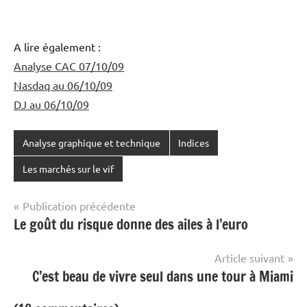
A lire également :
Analyse CAC 07/10/09
Nasdaq au 06/10/09
DJ au 06/10/09
Analyse graphique et technique
Indices
Les marchés sur le vif
Navigation
Publication précédente
Le goût du risque donne des ailes à l’euro
de
l’article
Article suivant
C’est beau de vivre seul dans une tour à Miami