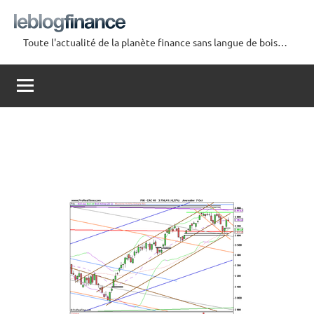
Aller
au
Toute l'actualité de la planète finance sans langue de bois…
contenu
Le
Blog
Finance