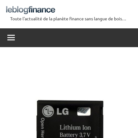
Aller
au
Toute l'actualité de la planète finance sans langue de bois…
contenu
Le
Blog
Finance