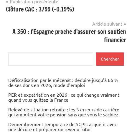
Navigation
Publication précédente
Clôture CAC : 3799 (-0.19%)
de
l’article
Article suivant
A 350 : l’Espagne proche d’assurer son soutien
financier
Rechercher
Chercher
Défiscalisation par le mécénat : déduire jusqu’à 66 %
de ses dons en 2026, mode d’emploi
PER et expatriation en 2026 : ce qui change vraiment
quand vous quittez la France
Relevé de situation retraite : les 3 erreurs de carrière
qui amputent votre pension sans que vous le sachiez
Démembrement temporaire de SCPI : acquérir avec
une décote et préparer un revenu futur