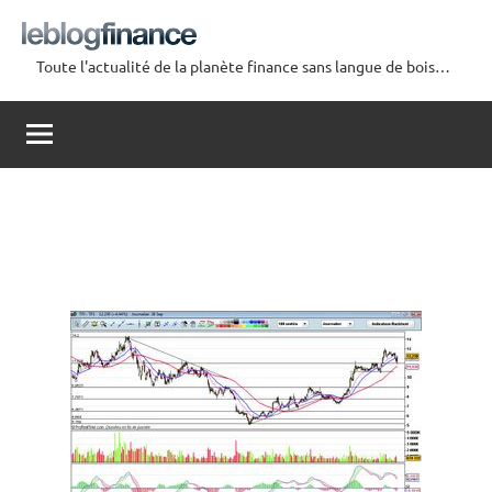
Aller
au
Toute l'actualité de la planète finance sans langue de bois…
contenu
Le
Blog
Finance