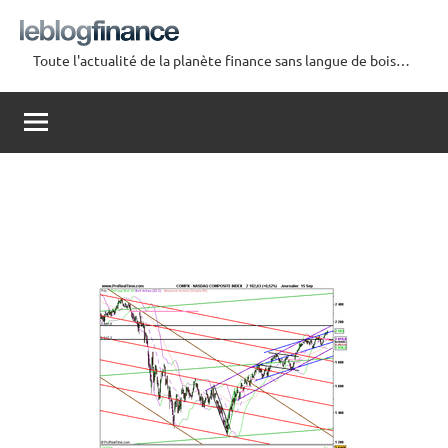
Aller
au
Toute l'actualité de la planète finance sans langue de bois…
contenu
Le
Blog
Finance