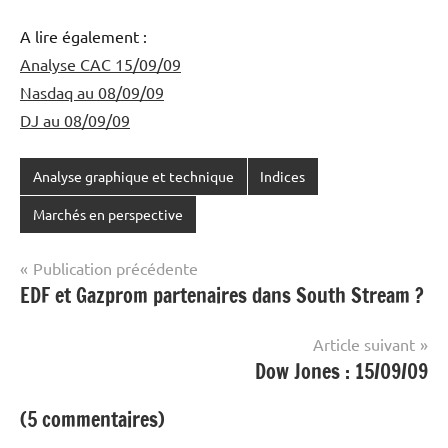
A lire également :
Analyse CAC 15/09/09
Nasdaq au 08/09/09
DJ au 08/09/09
Analyse graphique et technique
Indices
Marchés en perspective
Navigation
Publication précédente
EDF et Gazprom partenaires dans South Stream ?
de
l’article
Article suivant
Dow Jones : 15/09/09
(5 commentaires)