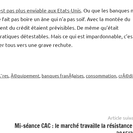
’est pas plus enviable aux Etats-Unis
. Ou que les banques 
 fait pas boire un âne qui n’a pas soif. Avec la montée du
nt du crédit étaient prévisibles. De même qu’était
pratiques détestables. Mais ce qui est impardonnable, c’es
er tous vers une grave rechute.
Ã¨res
,
Ã©quipement
,
banques franÃ§aises
,
consommation
,
crÃ©di
Article suiv
Mi-séance CAC : le marché travaille la résistance