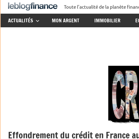
Aller
Toute l'actualité de la planète fin
Le
au
ACTUALITÉS
MON ARGENT
IMMOBILIER
E
contenu
Blog
Finance
Effondrement du crédit en France a