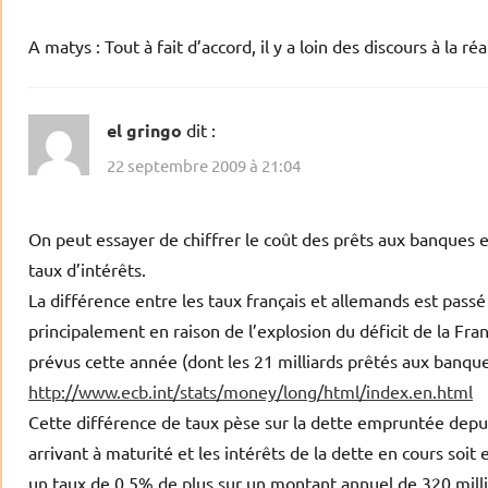
A matys : Tout à fait d’accord, il y a loin des discours à la réa
el gringo
dit :
22 septembre 2009 à 21:04
On peut essayer de chiffrer le coût des prêts aux banques en
taux d’intérêts.
La différence entre les taux français et allemands est pass
principalement en raison de l’explosion du déficit de la Fra
prévus cette année (dont les 21 milliards prêtés aux banque
http://www.ecb.int/stats/money/long/html/index.en.html
Cette différence de taux pèse sur la dette empruntée depuis l
arrivant à maturité et les intérêts de la dette en cours soit
un taux de 0.5% de plus sur un montant annuel de 320 milli