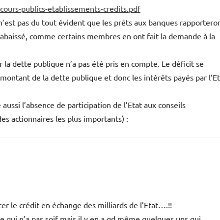
urs-publics-etablissements-credits.pdf
l n’est pas du tout évident que les prêts aux banques rapportero
re abaissé, comme certains membres en ont fait la demande à la
 la dette publique n’a pas été pris en compte. Le déficit se
 montant de la dette publique et donc les intérêts payés par l’E
e aussi l’absence de participation de l’Etat aux conseils
es actionnaires les plus importants) :
r le crédit en échange des milliards de l’Etat….!!
ne qui n’a pas soif mais il y en a qd même quelques uns qui