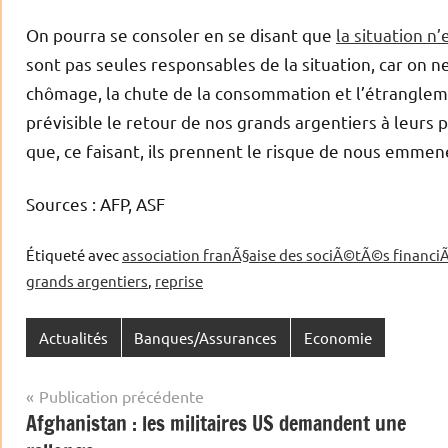
On pourra se consoler en se disant que
la situation n
sont pas seules responsables de la situation, car on ne
chômage, la chute de la consommation et l’étrangleme
prévisible le retour de nos grands argentiers à leurs 
que, ce faisant, ils prennent le risque de nous emmen
Sources : AFP, ASF
Étiqueté avec
association franÃ§aise des sociÃ©tÃ©s financi
grands argentiers
,
reprise
Actualités
Banques/Assurances
Economie
Navigation
Publication précédente
Afghanistan : les militaires US demandent une
de