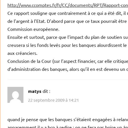
http://www.ccomptes.fr/fr/CC/documents/RPT/Rapport-conco
Ce rapport souligne que contrairement à ce qui a été dit, i
de l’argent à l’Etat. D’abord parce que ce taux pourrait êt
Commission européenne.
Ensuite et surtout, parce que l’impact du plan de soutien sur
creusera si les fonds levés pour les banques alourdissent le
aux créanciers.
Conclusion de la Cour (sur l’aspect financier, car elle critiqu
d’administration des banques, alors qu’il en est devenu un d
matys
dit :
22 septembre 2009 à 14:21
quand je pense que les banques s’étaient engagées à relance
apparemment il y a bcp à redire : on ne fera pas boire un â