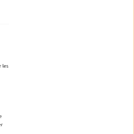
 les
e
er