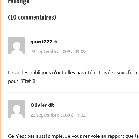
rallonge
l’article
(10 commentaires)
guest222
dit :
22 septembre 2009 à 09:09
Les aides publiques n’ont-elles pas été octroyées sous forme 
pour l’Etat ?!
Olivier
dit :
22 septembre 2009 à 11:32
Ce n’est pas aussi simple. Je vous renvoie au rapport que la 