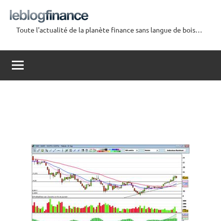
Aller
au
Toute l'actualité de la planète finance sans langue de bois…
contenu
Le
Blog
Finance