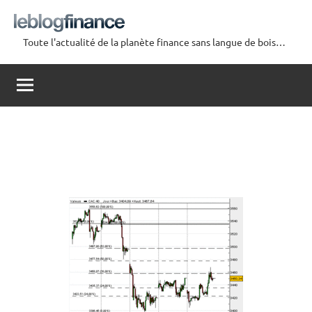
Aller
au
Toute l'actualité de la planète finance sans langue de bois…
contenu
Le
Blog
Finance