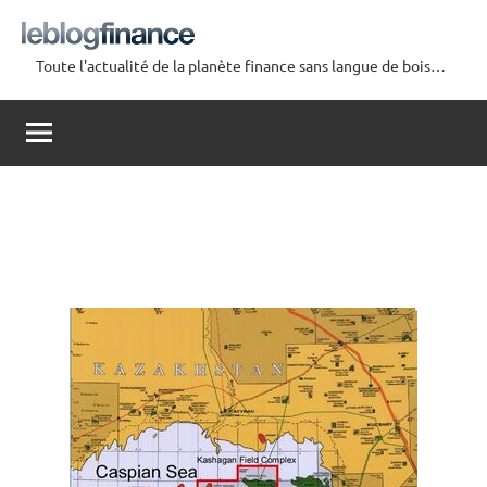
Aller
au
Toute l'actualité de la planète finance sans langue de bois…
contenu
Le
Blog
Finance