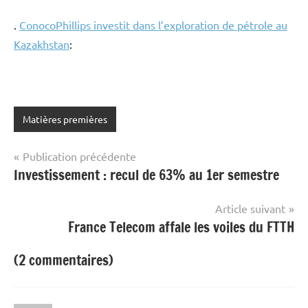
.
ConocoPhillips investit dans l’exploration de pétrole au
Kazakhstan
:
Matières premières
Navigation
Publication précédente
Investissement : recul de 63% au 1er semestre
de
l’article
Article suivant
France Telecom affale les voiles du FTTH
(2 commentaires)