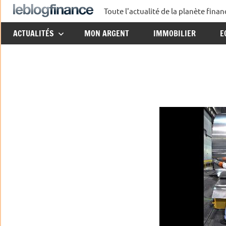
Aller
Toute l'actualité de la planète fin
Le
au
ACTUALITÉS
MON ARGENT
IMMOBILIER
E
contenu
Blog
Finance