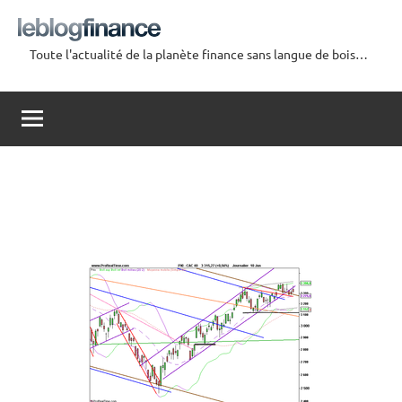
Aller
au
Toute l'actualité de la planète finance sans langue de bois…
contenu
Le
Blog
Finance