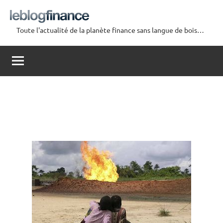
Aller
au
Toute l'actualité de la planète finance sans langue de bois…
contenu
Le
Blog
Finance