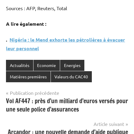
Sources : AFP, Reuters, Total
A lire également :
.
Nigéria : le Mend exhorte les pétrolières à évacuer
leur personnel
Actualités
Economie
Energies
Matières premières
Valeurs du CAC40
Navigation
Publication précédente
Vol AF447 : près d’un milliard d’euros versés pour
de
une seule police d’assurances
l’article
Article suivant
Arcandor : une nouvelle demande d’aide publique