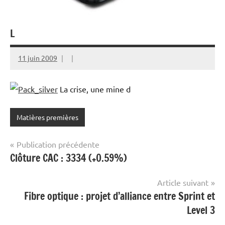
L
11 juin 2009
La crise, une mine d
Matières premières
Navigation
Publication précédente
Clôture CAC : 3334 (+0.59%)
de
l’article
Article suivant
Fibre optique : projet d’alliance entre Sprint et
Level 3