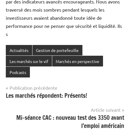
par des indicateurs avancés encourageants. Nous avons
traversé des mois sombres pendant lesquels les
investisseurs avaient abandonné toute idée de
performance pour ne penser que sécurité et liquidité. Ils
s
Actualités
Gestion de portefeuille
Les marchés sur le vif
Marchés en perspective
Podcasts
Navigation
Publication précédente
Les marchés répondent: Présents!
de
l’article
Article suivant
Mi-séance CAC : nouveau test des 3350 avant
l’emploi américain