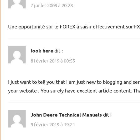
7 juillet 2009 à 20:28
Une opportunité sur le FOREX à saisir effectivement sur 
look here
dit :
8 février 2019 à 00:55
I just want to tell you that I am just new to blogging and se
your website . You surely have excellent article content. T
John Deere Technical Manuals
dit :
9 février 2019 à 19:21