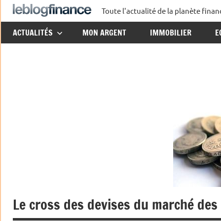
Aller
Toute l'actualité de la planète fin
Le
au
ACTUALITÉS
MON ARGENT
IMMOBILIER
E
contenu
Blog
Finance
Le cross des devises du marché des