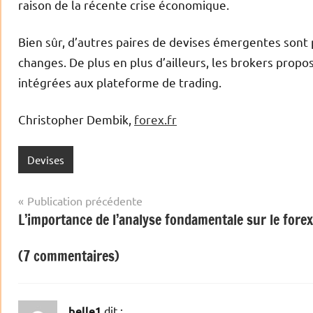
raison de la récente crise économique.
Bien sûr, d’autres paires de devises émergentes sont 
changes. De plus en plus d’ailleurs, les brokers propo
intégrées aux plateforme de trading.
Christopher Dembik,
forex.fr
Devises
Navigation
Publication précédente
L’importance de l’analyse fondamentale sur le forex
de
l’article
(7 commentaires)
belle1
dit :