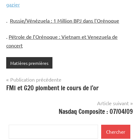
gazier
.
Russie/Vénézuela : 1 Million BPJ dans l’Orénoque
.
Pétrole de l’Orénoque : Vietnam et Venezuela de
concert
Matières premières
Navigation
Publication précédente
FMI et G20 plombent le cours de l’or
de
l’article
Article suivant
Nasdaq Composite : 07/04/09
Rechercher
Chercher