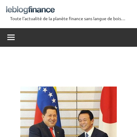
Aller
au
Toute l'actualité de la planète finance sans langue de bois…
contenu
Le
Blog
Finance