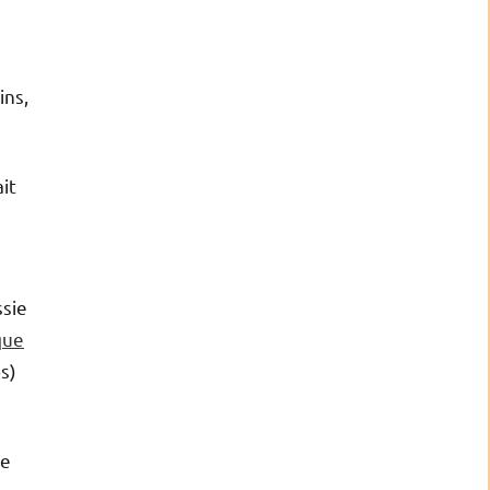
ins,
it
ssie
que
s)
ue