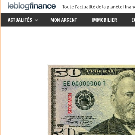
Aller
Toute l'actualité de la planète fin
Le
au
ACTUALITÉS
MON ARGENT
IMMOBILIER
E
contenu
Blog
Finance