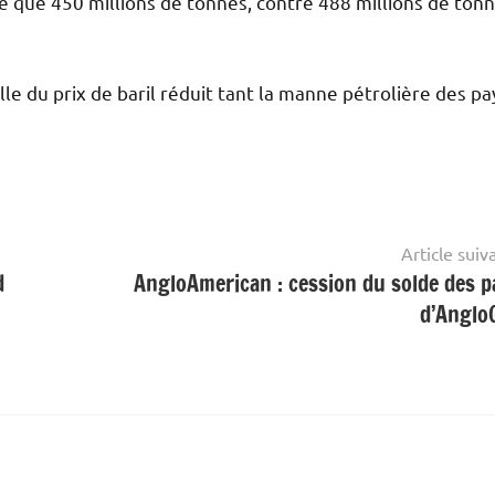
re que 450 millions de tonnes, contre 488 millions de ton
lle du prix de baril réduit tant la manne pétrolière des pa
Article suiv
d
AngloAmerican : cession du solde des p
d’Anglo