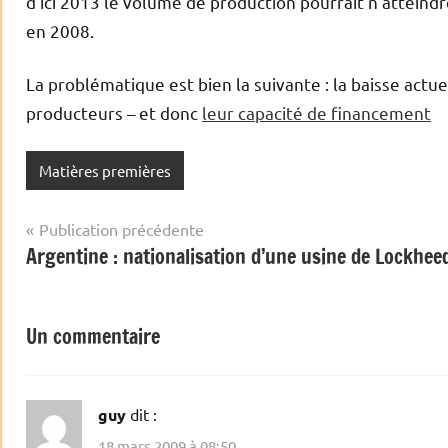
d’ici 2013 le volume de production pourrait n’atteind
en 2008.
La problématique est bien la suivante : la baisse actue
producteurs – et donc
leur capacité de financement
Matières premières
Navigation
Publication précédente
Argentine : nationalisation d’une usine de Lockhee
de
l’article
Un commentaire
guy
dit :
18 mars 2009 à 08:50