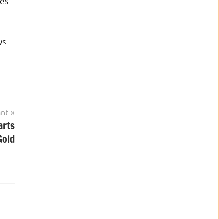
nes
ys
ant
arts
Gold