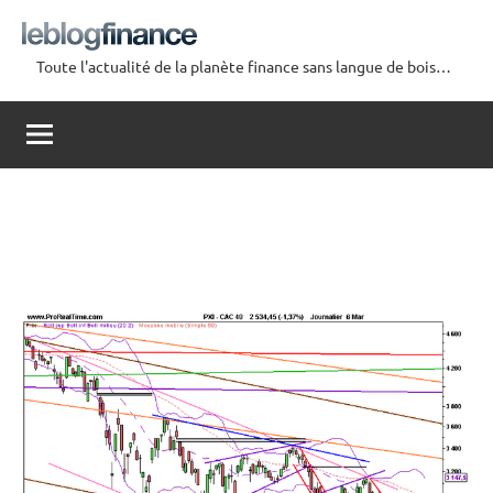
Aller
au
Toute l'actualité de la planète finance sans langue de bois…
contenu
Le
Blog
Finance