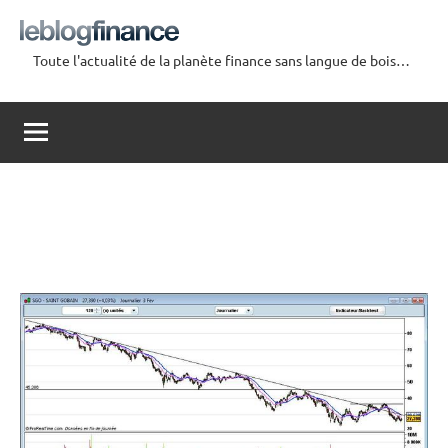
Aller
au
Toute l'actualité de la planète finance sans langue de bois…
contenu
Le
Blog
Finance