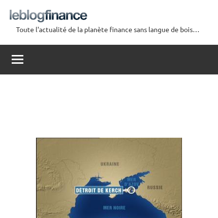
Aller
au
Toute l'actualité de la planète finance sans langue de bois…
contenu
Le
Blog
Finance