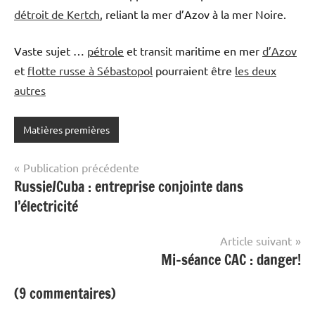
détroit de Kertch
, reliant la mer d’Azov à la mer Noire.
Vaste sujet …
pétrole
et transit maritime en mer
d’Azov
et
flotte russe à Sébastopol
pourraient être
les deux
autres
Matières premières
Navigation
Publication précédente
Russie/Cuba : entreprise conjointe dans
de
l’électricité
l’article
Article suivant
Mi-séance CAC : danger!
(9 commentaires)