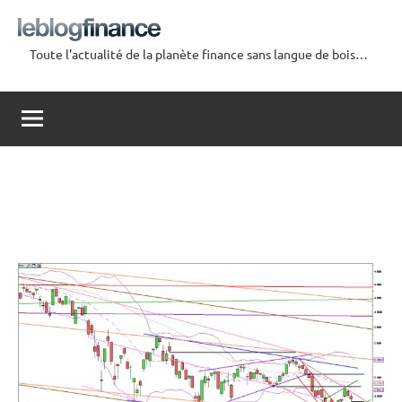
Aller
au
Toute l'actualité de la planète finance sans langue de bois…
contenu
Le
Blog
Finance