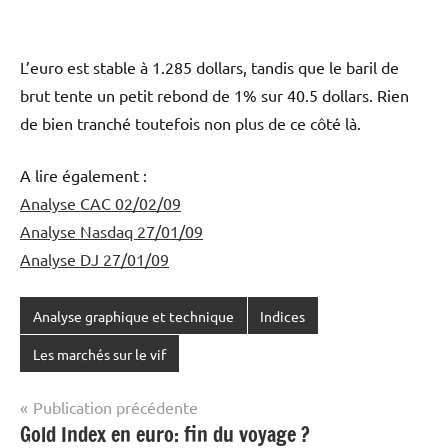
L’euro est stable à 1.285 dollars, tandis que le baril de
brut tente un petit rebond de 1% sur 40.5 dollars. Rien
de bien tranché toutefois non plus de ce côté là.
A lire également :
Analyse CAC 02/02/09
Analyse Nasdaq 27/01/09
Analyse DJ 27/01/09
Analyse graphique et technique
Indices
Les marchés sur le vif
Navigation
Publication précédente
Gold Index en euro: fin du voyage ?
de