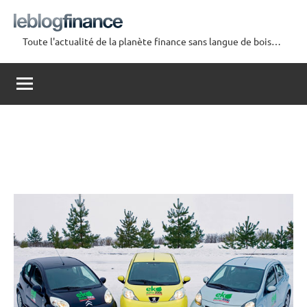
Aller
au
Toute l'actualité de la planète finance sans langue de bois…
contenu
Le
Blog
Finance