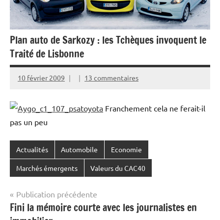
Plan auto de Sarkozy : les Tchèques invoquent le
Traité de Lisbonne
10 février 2009
13 commentaires
Franchement cela ne ferait-il
pas un peu
Actualités
Automobile
Economie
Marchés émergents
Valeurs du CAC40
Navigation
Publication précédente
Fini la mémoire courte avec les journalistes en
de