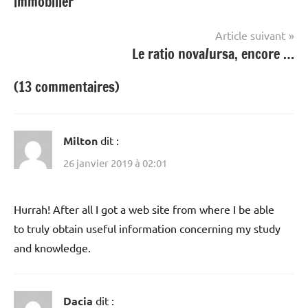
immobilier
l’article
Article suivant
Le ratio nova/ursa, encore …
(13 commentaires)
Milton
dit :
26 janvier 2019 à 02:01
Hurrah! After all I got a web site from where I be able
to truly obtain useful information concerning my study
and knowledge.
Dacia
dit :