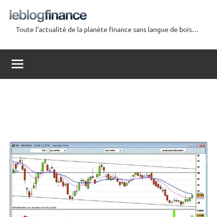
Aller
au
Toute l'actualité de la planète finance sans langue de bois…
contenu
Le
Blog
Finance