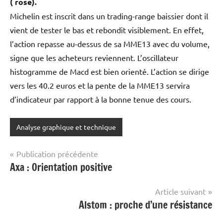
( rose).
Michelin est inscrit dans un trading-range baissier dont il
vient de tester le bas et rebondit visiblement. En effet,
l’action repasse au-dessus de sa MME13 avec du volume,
signe que les acheteurs reviennent. L’oscillateur
histogramme de Macd est bien orienté. L’action se dirige
vers les 40.2 euros et la pente de la MME13 servira
d’indicateur par rapport à la bonne tenue des cours.
Analyse graphique et technique
Navigation
Publication précédente
Axa : Orientation positive
de
l’article
Article suivant
Alstom : proche d’une résistance