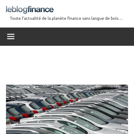
Aller
au
Toute l'actualité de la planète finance sans langue de bois…
contenu
Le
Blog
Finance