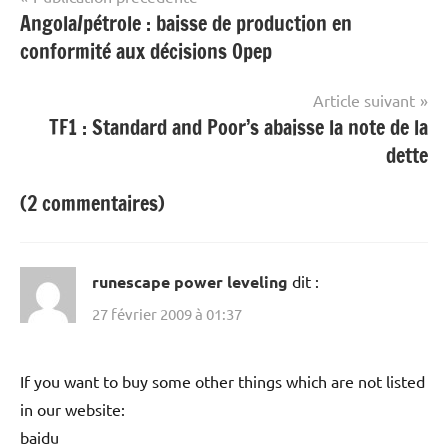
Angola/pétrole : baisse de production en
de
conformité aux décisions Opep
l’article
Article suivant
TF1 : Standard and Poor’s abaisse la note de la
dette
(2 commentaires)
runescape power leveling
dit :
27 février 2009 à 01:37
If you want to buy some other things which are not listed
in our website:
baidu