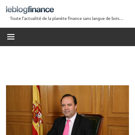
Aller
au
Toute l'actualité de la planète finance sans langue de bois…
contenu
Le
Blog
Finance