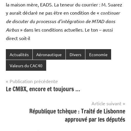
la maison mère, EADS. La teneur du courrier : M. Suarez
y aurait déclaré ne pas être en condition de «
continuer
de discuter du processus d’intégration de MTAD dans
Airbus
» dans les conditions actuelles. Le ton – aussi
direct soit-il
Actualités
Aéronautique
Divers
Economie
Valeurs du CAC40
Navigation
Publication précédente
Le CMBX, encore et toujours …
de
l’article
Article suivant
République tchèque : Traité de Lisbonne
approuvé par les députés