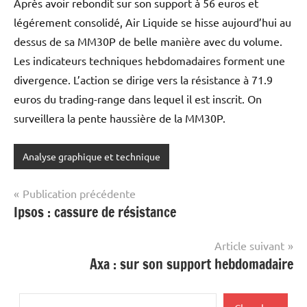
Après avoir rebondit sur son support à 56 euros et
légérement consolidé, Air Liquide se hisse aujourd’hui au
dessus de sa MM30P de belle manière avec du volume.
Les indicateurs techniques hebdomadaires forment une
divergence. L’action se dirige vers la résistance à 71.9
euros du trading-range dans lequel il est inscrit. On
surveillera la pente haussière de la MM30P.
Analyse graphique et technique
Navigation
Publication précédente
Ipsos : cassure de résistance
de
l’article
Article suivant
Axa : sur son support hebdomadaire
Rechercher