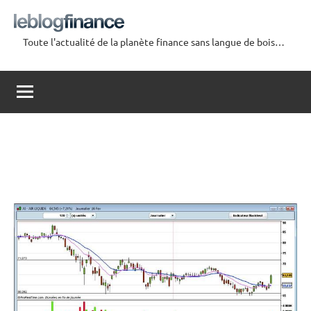
Aller
au
Toute l'actualité de la planète finance sans langue de bois…
contenu
Le
Blog
Finance