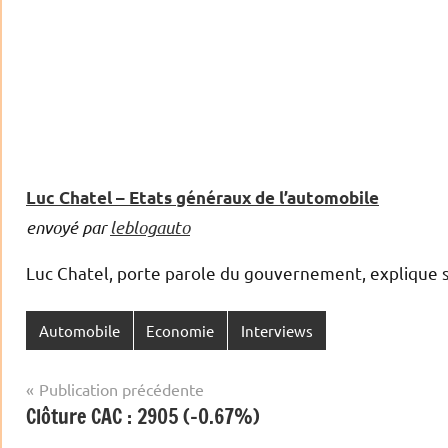
Luc Chatel – Etats généraux de l’automobile
envoyé par
leblogauto
Luc Chatel, porte parole du gouvernement, explique 
Automobile
Economie
Interviews
Navigation
Publication précédente
Clôture CAC : 2905 (-0.67%)
de