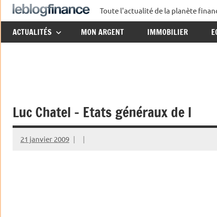
Aller
Toute l'actualité de la planète fin
Le
au
ACTUALITÉS
MON ARGENT
IMMOBILIER
E
contenu
Blog
Finance
Luc Chatel – Etats généraux de l
21 janvier 2009