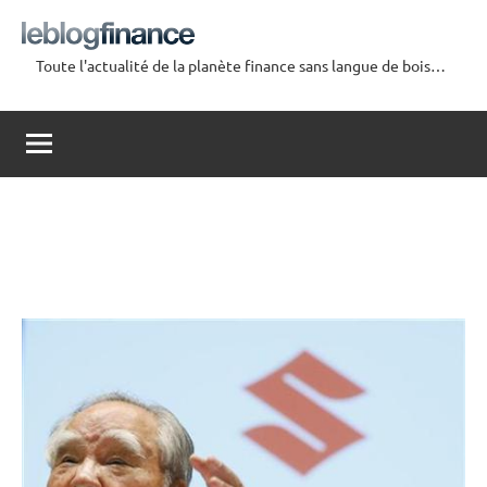
Aller
au
Toute l'actualité de la planète finance sans langue de bois…
contenu
Le
Blog
Finance