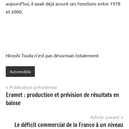
aujourd’hui, il avait déjà assuré ses fonctions entre 1978
et 2000.
Hiroshi Tsuda n’est pas désormais totalement
Automobile
Navigation
Publication précédente
Eramet : production et prévision de résultats en
de
baisse
l’article
Article suivant
Le déficit commercial de la France à un niveau