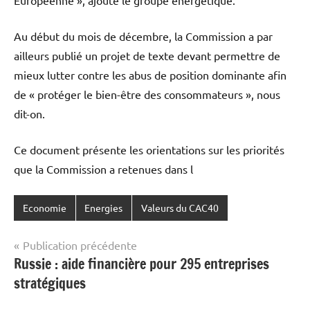
Européenne », ajoute le groupe énergétique.
Au début du mois de décembre, la Commission a par
ailleurs publié un projet de texte devant permettre de
mieux lutter contre les abus de position dominante afin
de « protéger le bien-être des consommateurs », nous
dit-on.
Ce document présente les orientations sur les priorités
que la Commission a retenues dans l
Economie
Energies
Valeurs du CAC40
Navigation
Publication précédente
Russie : aide financière pour 295 entreprises
de
stratégiques
l’article