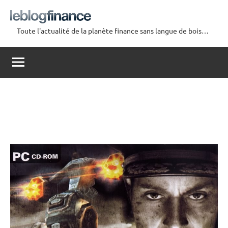
Aller
au
Toute l'actualité de la planète finance sans langue de bois…
contenu
Le
Blog
Finance