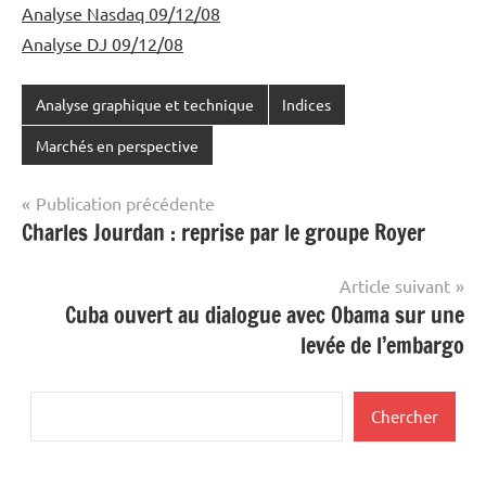
Analyse Nasdaq 09/12/08
Analyse DJ 09/12/08
Analyse graphique et technique
Indices
Marchés en perspective
Navigation
Publication précédente
Charles Jourdan : reprise par le groupe Royer
de
l’article
Article suivant
Cuba ouvert au dialogue avec Obama sur une
levée de l’embargo
Rechercher
Chercher