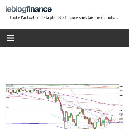
Aller
au
Toute l'actualité de la planète finance sans langue de bois…
contenu
Le
Blog
Finance