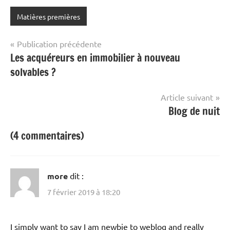
Matières premières
Navigation
Publication précédente
Les acquéreurs en immobilier à nouveau
de
solvables ?
l’article
Article suivant
Blog de nuit
(4 commentaires)
more
dit :
7 février 2019 à 18:20
I simply want to say I am newbie to weblog and really