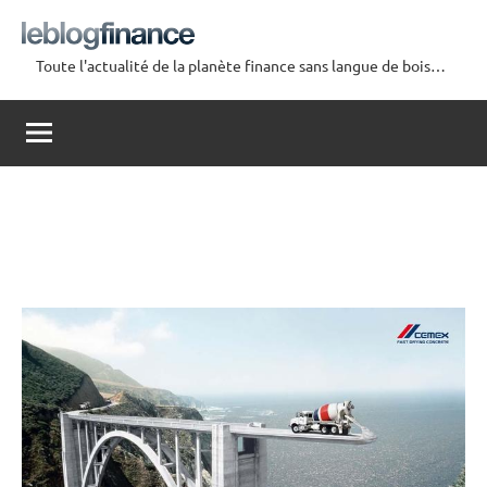
Aller
au
Toute l'actualité de la planète finance sans langue de bois…
contenu
Le
Blog
Finance