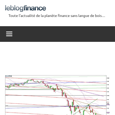
Aller
au
Toute l'actualité de la planète finance sans langue de bois…
contenu
Le
Blog
Finance