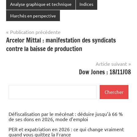
Analyse graphique et technique
Indices
Marchés en perspective
Navigation
Publication précédente
Arcelor Mittal : manifestation des syndicats
de
contre la baisse de production
l’article
Article suivant
Dow Jones : 18/11/08
Rechercher
Chercher
Défiscalisation par le mécénat : déduire jusqu’à 66 %
de ses dons en 2026, mode d’emploi
PER et expatriation en 2026 : ce qui change vraiment
quand vous quittez la France