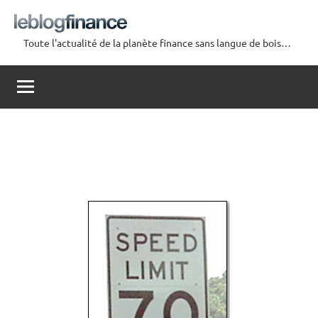
Aller
au
Toute l'actualité de la planète finance sans langue de bois…
contenu
Le
Blog
Finance