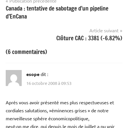
Navigation
Publication précédente
Canada : tentative de sabotage d’un pipeline
de
d’EnCana
l’article
Article suivant
Clôture CAC : 3381 (-6.82%)
(6 commentaires)
esope
dit :
16 octobre 2008 à 09:53
Aprés vous avoir présenté mes plus respectueuses et
cordiales salutations, »éminences grises » de notre
merveilleuse sphére économicopolitique,
peut-on me dire, qui depuis le mois de juillet a pu voir