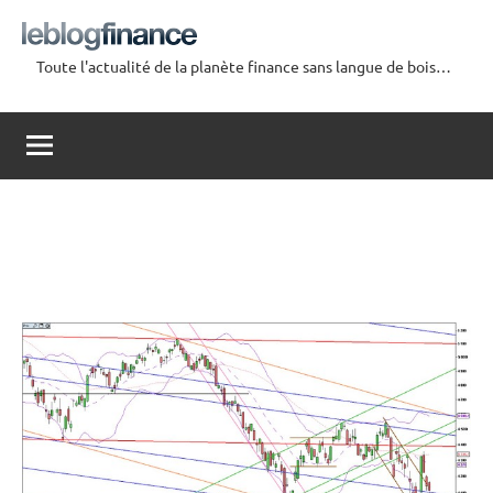
Aller
au
Toute l'actualité de la planète finance sans langue de bois…
contenu
Le
Blog
Finance