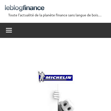
Aller
au
Toute l'actualité de la planète finance sans langue de bois…
contenu
Le
Blog
Finance