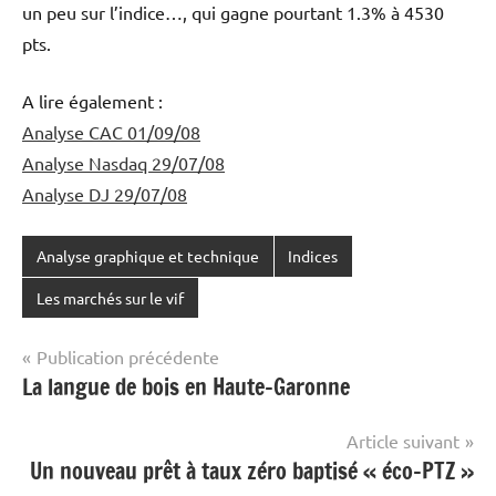
un peu sur l’indice…, qui gagne pourtant 1.3% à 4530
pts.
A lire également :
Analyse CAC 01/09/08
Analyse Nasdaq 29/07/08
Analyse DJ 29/07/08
Analyse graphique et technique
Indices
Les marchés sur le vif
Navigation
Publication précédente
La langue de bois en Haute-Garonne
de
l’article
Article suivant
Un nouveau prêt à taux zéro baptisé « éco-PTZ »