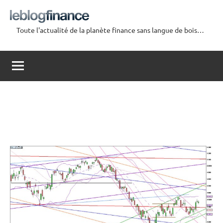
Aller
au
Toute l'actualité de la planète finance sans langue de bois…
contenu
Le
Blog
Finance