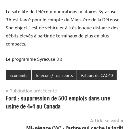
Le satellite de télécommunications militaires Syracuse
3A est lancé pour le compte du Ministère de la Défense.
Son objectif est de véhiculer à très longue distance des
débits élevés à partir de terminaux de plus en plus
compacts
.
Le programme Syracuse 3 s
Economie
Telecom / Transports
Valeurs du CAC40
Navigation
Publication précédente
Ford : suppression de 500 emplois dans une
de
usine de 4×4 au Canada
l’article
Article suivant
Mi-séance CAC : l’arbre qui cache la forêt