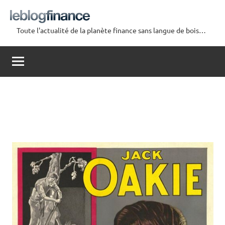
Aller
au
Toute l'actualité de la planète finance sans langue de bois…
contenu
Le
Blog
Finance