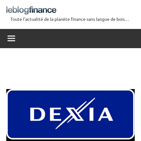
Aller
au
Toute l'actualité de la planète finance sans langue de bois…
contenu
Le
Blog
Finance