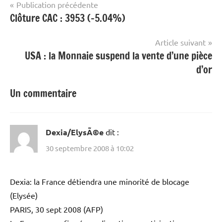
Navigation
Publication précédente
Clôture CAC : 3953 (-5.04%)
de
l’article
Article suivant
USA : la Monnaie suspend la vente d’une pièce
d’or
Un commentaire
Dexia/ElysÃ©e
dit :
30 septembre 2008 à 10:02
Dexia: la France détiendra une minorité de blocage
(Elysée)
PARIS, 30 sept 2008 (AFP)