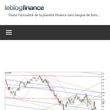
Aller
au
Toute l'actualité de la planète finance sans langue de bois…
contenu
Le
Blog
Finance