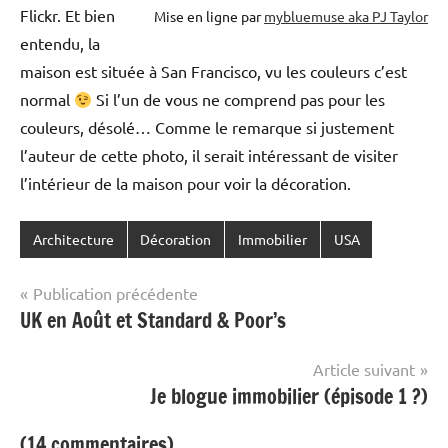
Flickr. Et bien
Mise en ligne par
mybluemuse aka PJ Taylor
entendu, la
maison est située à San Francisco, vu les couleurs c’est
normal
Si l’un de vous ne comprend pas pour les
couleurs, désolé… Comme le remarque si justement
l’auteur de cette photo, il serait intéressant de visiter
l’intérieur de la maison pour voir la décoration.
Architecture
Décoration
Immobilier
USA
Navigation
Publication précédente
UK en Août et Standard & Poor’s
de
l’article
Article suivant
Je blogue immobilier (épisode 1 ?)
(14 commentaires)