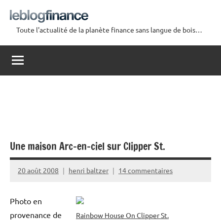
Aller
au
Toute l'actualité de la planète finance sans langue de bois…
contenu
Le
Blog
Finance
Une maison Arc-en-ciel sur Clipper St.
20 août 2008
henri baltzer
14 commentaires
Photo en
provenance de
Rainbow House On Clipper St.