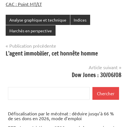
CAC : Point MT/LT
Analyse graphique et technique
Indices
Marchés en perspective
Navigation
Publication précédente
L’agent immobilier, cet honnête homme
de
l’article
Article suivant
Dow Jones : 30/06/08
Rechercher
Chercher
Défiscalisation par le mécénat : déduire jusqu’à 66 %
de ses dons en 2026, mode d’emploi