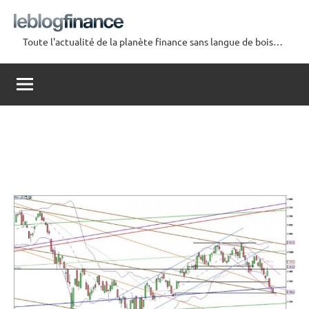
Aller
au
Toute l'actualité de la planète finance sans langue de bois…
contenu
Le
Blog
Finance